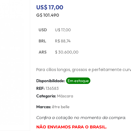
US$ 17,00
G$ 101.490
USD
U$
17,00
BRL
R$
88,74
ARS
$
30.600,00
Para cílios longos, grossos e perfeitamente cu
Disponibilidade:
Em estoque
REF:
136583
Categoria:
Máscara
Marcas:
être belle
Conﬁra a cotação no momento da compra.
NÃO ENVIAMOS PARA O BRASIL.