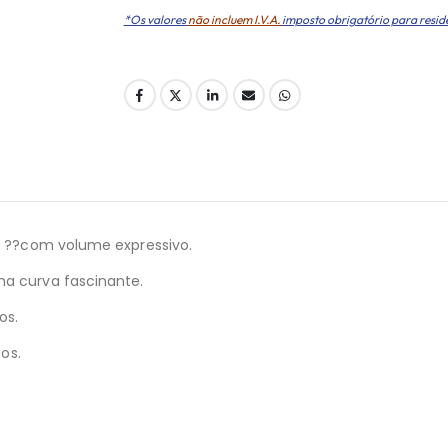
*Os valores
não incluem I.V.A.
imposto obrigatório para resid
is ??com volume expressivo.
ma curva fascinante.
os.
cos.