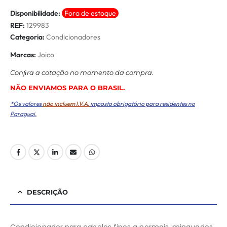
Disponibilidade:
Fora de estoque
REF:
129983
Categoria:
Condicionadores
Marcas:
Joico
Conﬁra a cotação no momento da compra.
NÃO ENVIAMOS PARA O BRASIL.
*Os valores
não incluem I.V.A.
imposto obrigatório para residentes no
Paraguai.
DESCRIÇÃO
Condicionador para cabelos finos a normais, minguados