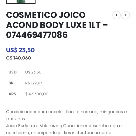
COSMETICO JOICO
ACOND BODY LUXE 1LT –
074469477086
US$ 23,50
G$ 140.060
USD
U$
23,50
BRL
R$
122,67
ARS
$
42.300,00
Condicionador para cabelos finos a normais, minguados e
franzinos.
Joico Body Luxe Volumizing Conditioner desembaraça e
condiciona, encorpando os fios instantaneamente.