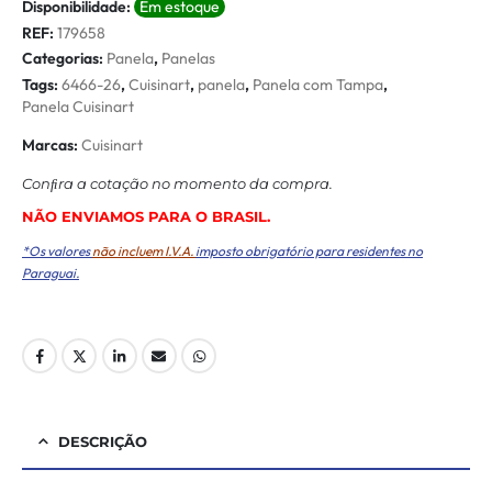
Disponibilidade:
Em estoque
REF:
179658
Categorias:
Panela
,
Panelas
Tags:
6466-26
,
Cuisinart
,
panela
,
Panela com Tampa
,
Panela Cuisinart
Marcas:
Cuisinart
Conﬁra a cotação no momento da compra.
NÃO ENVIAMOS PARA O BRASIL.
*Os valores
não incluem I.V.A.
imposto obrigatório para residentes no
Paraguai.
DESCRIÇÃO