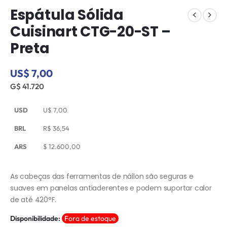
Espátula Sólida
Cuisinart CTG-20-ST –
Preta
US$ 7,00
G$ 41.720
USD
U$
7,00
BRL
R$
36,54
ARS
$
12.600,00
As cabeças das ferramentas de náilon são seguras e
suaves em panelas antiaderentes e podem suportar calor
de até 420°F.
Disponibilidade:
Fora de estoque