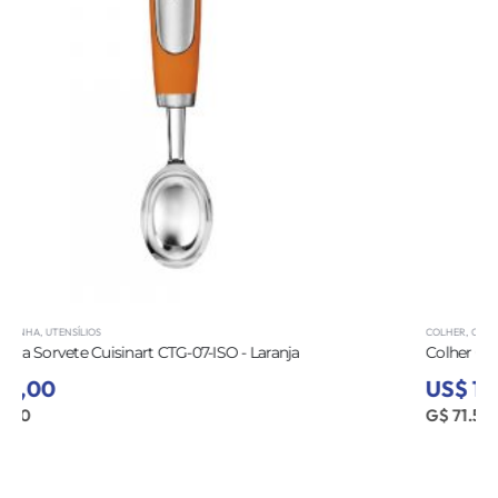
COLHER
,
COZINHA
,
UTENSÍLIOS
Colher Cuisinart CTG-04-SSS Inox Cabo Preto
US$ 12,00
G$ 71.520