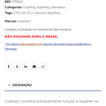
REF:
179650
Categorias:
Cozinha
,
Espátula
,
Utensílios
Tags:
CTG-20-ST
,
Cuisinart
,
Espátula
Marcas:
Cuisinart
Conﬁra a cotação no momento da compra.
NÃO ENVIAMOS PARA O BRASIL.
*Os valores
não incluem I.V.A.
imposto obrigatório para residentes no
Paraguai.
DESCRIÇÃO
Cuisinart combina artisticamente função e requinte na