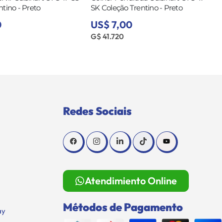
tino - Preto
SK Coleção Trentino - Preto
0
US$ 7,00
G$ 41.720
Redes Sociais
Atendimiento Online
Métodos de Pagamento
ay