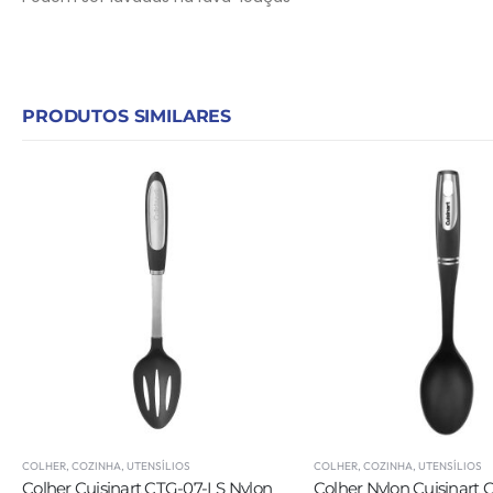
PRODUTOS SIMILARES
COLHER
,
COZINHA
,
UTENSÍLIOS
COLHER
,
COZINHA
,
UTENSÍLIOS
Colher Cuisinart CTG-07-LS Nylon
Colher Nylon Cuisinart 