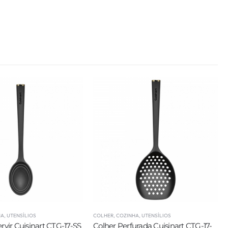
HA
,
UTENSÍLIOS
COLHER
,
COZINHA
,
UTENSÍLIOS
rvir Cuisinart CTG-17-SS
Colher Perfurada Cuisinart CTG-17-