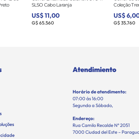
Preto
SLSO Cabo Laranja
Coleção Tren
US$ 11,00
US$ 6,0
G$ 65.560
G$ 35.760
s
Atendimiento
Horário de atendimento:
07:00 ás 16:00
Segunda a Sábado,
s
Endereço:
oluções
Rua Camilo Recalde Nº 2051
7000 Ciudad del Este – Paragu
vacidade