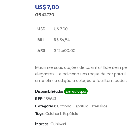
US$ 7,00
G$ 41.720
USD
U$
7,00
BRL
R$
36,54
ARS
$
12.600,00
Maximize suas opções de cozinha! Este item per
elegantes – e adiciona um toque de cor para ilu
uma ótima adição à coleção e facilitam cada 
Disponibilidade:
Em estoque
REF:
158641
Categorias:
Cozinha
,
Espátula
,
Utensílios
Tags:
Cuisinart
,
Espátula
Marcas:
Cuisinart