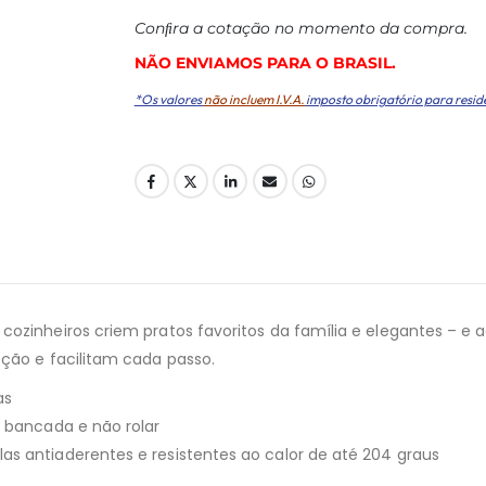
Conﬁra a cotação no momento da compra.
NÃO ENVIAMOS PARA O BRASIL.
*Os valores
não incluem I.V.A.
imposto obrigatório para resid
ozinheiros criem pratos favoritos da família e elegantes – e a
eção e facilitam cada passo.
as
a bancada e não rolar
s antiaderentes e resistentes ao calor de até 204 graus