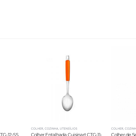
COLHER
,
COZINHA
,
UTENSÍLIOS
COLHER
,
COZIN
CTG-12-SS
Colher Entalhada Cuisinart CTG-11-
Colher de Se