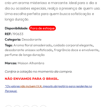
cria um aroma misterioso e marcante. Ideal para o dia a
dia ou ocasiões especiais, realça a presença de quem usa.
Uma escolha perfeita para quem busca sofisticação e
longa duração.
Disponibilidade:
Fora de estoque
REF:
190633
Categoria:
Desodorante
Tags:
Aroma floral amadeirado
,
cuidado corporal elegante
,
desodorante unissex sofisticado
,
fragrância doce e envolvente
,
perfume de longa duração
Marcas:
Maison Alhambra
Conﬁra a cotação no momento da compra.
NÃO ENVIAMOS PARA O BRASIL.
*Os valores
não incluem I.V.A.
imposto obrigatório para residentes no
Paraguai.