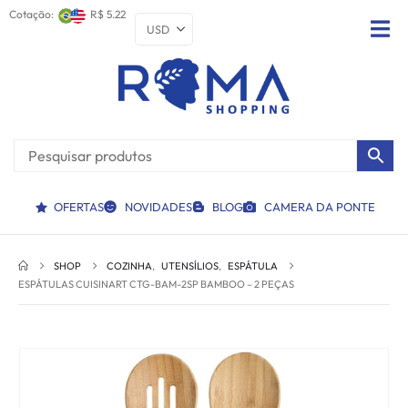
Cotação:
R$ 5.22
OFERTAS
NOVIDADES
BLOG
CAMERA DA PONTE
SHOP
COZINHA
,
UTENSÍLIOS
,
ESPÁTULA
ESPÁTULAS CUISINART CTG-BAM-2SP BAMBOO – 2 PEÇAS