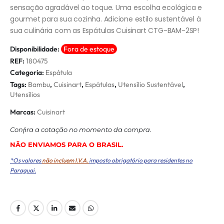
sensação agradável ao toque. Uma escolha ecológica e
gourmet para sua cozinha. Adicione estilo sustentável à
sua culinária com as Espátulas Cuisinart CTG-BAM-2SP!
Disponibilidade:
Fora de estoque
REF:
180475
Categoria:
Espátula
Tags:
Bambu
,
Cuisinart
,
Espátulas
,
Utensílio Sustentável
,
Utensílios
Marcas:
Cuisinart
Conﬁra a cotação no momento da compra.
NÃO ENVIAMOS PARA O BRASIL.
*Os valores
não incluem I.V.A.
imposto obrigatório para residentes no
Paraguai.