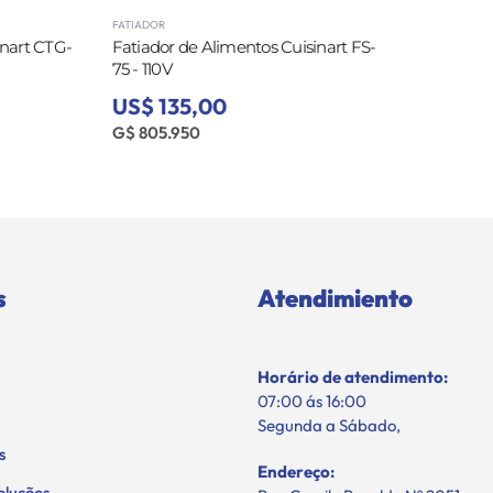
FATIADOR
inart CTG-
Fatiador de Alimentos Cuisinart FS-
75 - 110V
US$ 135,00
G$ 805.950
s
Atendimiento
Horário de atendimento:
07:00 ás 16:00
Segunda a Sábado,
s
Endereço:
oluções