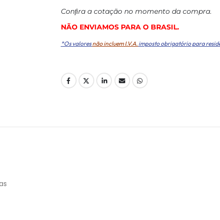
Conﬁra a cotação no momento da compra.
NÃO ENVIAMOS PARA O BRASIL.
*Os valores
não incluem I.V.A.
imposto obrigatório para resid
ras