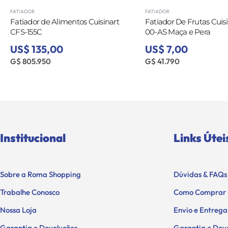
FATIADOR
FATIADOR
Fatiador de Alimentos Cuisinart
Fatiador De Frutas Cuis
CFS-155C
00-AS Maça e Pera
US$ 135,00
US$ 7,00
G$ 805.950
G$ 41.790
Institucional
Links Útei
Sobre a Roma Shopping
Dúvidas & FAQs
Trabalhe Conosco
Como Comprar
Nossa Loja
Envio e Entrega
Garantia e Devoluções
Garantia e Dev