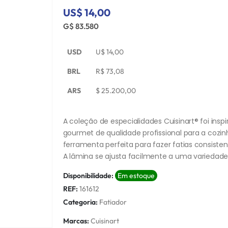
US$ 14,00
G$ 83.580
USD
U$
14,00
BRL
R$
73,08
ARS
$
25.200,00
A coleção de especialidades Cuisinart® foi ins
gourmet de qualidade profissional para a cozin
ferramenta perfeita para fazer fatias consistent
A lâmina se ajusta facilmente a uma variedade
Disponibilidade:
Em estoque
REF:
161612
Categoria:
Fatiador
Marcas:
Cuisinart