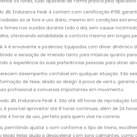
tirar os fones, tudo ajustável de forma prática pelo aplicativ
do JBL Endurance Peak 4 contam com certificação IP68, garantin
, atividades ao ar livre e uso diário, mesmo em condições extrem
firmes nos ouvidos durante todo o dia, sem causar incômodo. 
elha, oferecendo estabilidade e conforto mesmo em longos per
ak 4 é envolvente e poderosa. Equipados com driver dinâmico
ibrado e sensação de imersão tanto para músicas quanto para ví
ando a experiência às suas preferências pessoais para obter ai
ferecem desempenho confiável em qualquer situação. São seis
 formação de feixe, aliado ao design à prova de vento, gara
uso profissional e conversas importantes em movimento.
vido JBL Endurance Peak 4. São até 48 horas de reprodução tot
 é possível aproveitar até 8 horas contínuas, além de 24 hora
é 4 horas de uso, perfeito para quem vive na correria.
a, permitindo ajustar o som conforme o tipo de treino, escolh
, o Modo Relax ajuda a desacelerar com sons calmantes, como