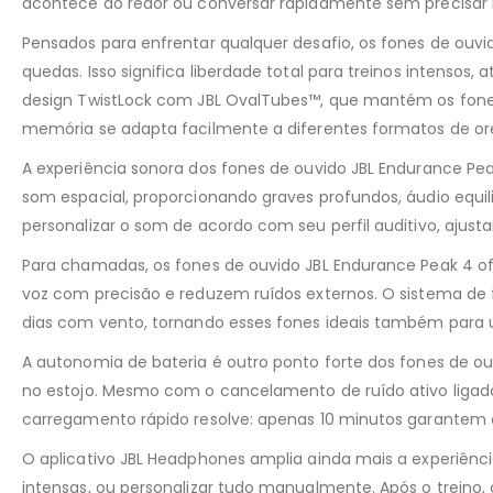
acontece ao redor ou conversar rapidamente sem precisar re
Pensados para enfrentar qualquer desafio, os fones de ouvi
quedas. Isso significa liberdade total para treinos intensos
design TwistLock com JBL OvalTubes™, que mantém os fones 
memória se adapta facilmente a diferentes formatos de or
A experiência sonora dos fones de ouvido JBL Endurance Pe
som espacial, proporcionando graves profundos, áudio equil
personalizar o som de acordo com seu perfil auditivo, ajust
Para chamadas, os fones de ouvido JBL Endurance Peak 4 o
voz com precisão e reduzem ruídos externos. O sistema de
dias com vento, tornando esses fones ideais também para 
A autonomia de bateria é outro ponto forte dos fones de ou
no estojo. Mesmo com o cancelamento de ruído ativo ligado,
carregamento rápido resolve: apenas 10 minutos garantem at
O aplicativo JBL Headphones amplia ainda mais a experiênci
intensas, ou personalizar tudo manualmente. Após o treino