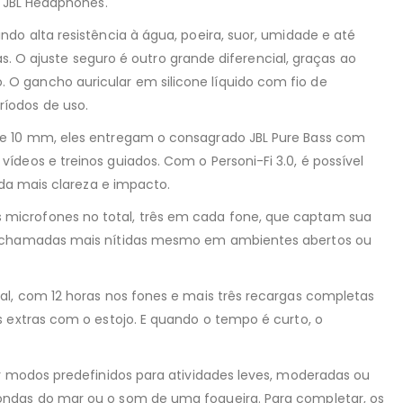
o JBL Headphones.
do alta resistência à água, poeira, suor, umidade e até
as. O ajuste seguro é outro grande diferencial, graças ao
O gancho auricular em silicone líquido com fio de
íodos de uso.
 de 10 mm, eles entregam o consagrado JBL Pure Bass com
deos e treinos guiados. Com o Personi-Fi 3.0, é possível
nda mais clareza e impacto.
 microfones no total, três em cada fone, que captam sua
nte chamadas mais nítidas mesmo em ambientes abertos ou
al, com 12 horas nos fones e mais três recargas completas
s extras com o estojo. E quando o tempo é curto, o
er modos predefinidos para atividades leves, moderadas ou
 ondas do mar ou o som de uma fogueira. Para completar, os