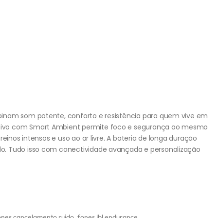
inam som potente, conforto e resistência para quem vive em
tivo com Smart Ambient permite foco e segurança ao mesmo
einos intensos e uso ao ar livre. A bateria de longa duração
o. Tudo isso com conectividade avançada e personalização
ones cancelamento ruído
,
fones jbl endurance
,