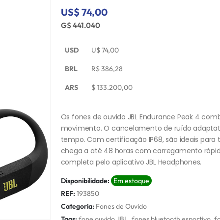
US$ 74,00
G$ 441.040
USD
U$
74,00
BRL
R$
386,28
ARS
$
133.200,00
Os fones de ouvido JBL Endurance Peak 4 comb
movimento. O cancelamento de ruído adapta
tempo. Com certificação IP68, são ideais para tr
chega a até 48 horas com carregamento rápid
completa pelo aplicativo JBL Headphones.
Disponibilidade:
Em estoque
REF:
193850
Categoria:
Fones de Ouvido
Tags:
fone ouvido JBL
,
fones bluetooth esportivo
,
f