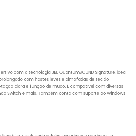
rsivo com a tecnologia JBL QuantumSOUND Signature, ideal
 prolongado com hastes leves e almofadas de tecido
aptação clara e função de mudo. É compatível com diversas
tendo Switch e mais. Também conta com suporte ao Windows
dispositivo
,
escute cada detalhe
,
experimente som imersivo
,