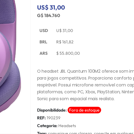
US$ 31,00
G$ 184.760
USD
U$
31,00
BRL
R$
161,82
ARS
$
55.800,00
O headset JBL Quantum 100M2 oferece som ime
para jogos competitivos. Proporciona conforto
respirável. Possui microfone removível com c
plataformas, como PC, Xbox, PlayStation, Nin
Sonic para som espacial mais realista.
Disponibilidade:
Fora de estoque
REF:
190239
Categoria:
Headsets
Tags:
comunique com clareza
,
conecte em qualquer 