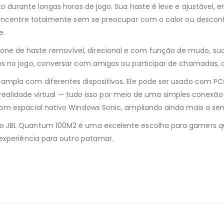
o durante longas horas de jogo. Sua haste é leve e ajustável,
 concentre totalmente sem se preocupar com o calor ou descon
e.
 de haste removível, direcional e com função de mudo, sua v
s no jogo, conversar com amigos ou participar de chamadas, o
mpla com diferentes dispositivos. Ele pode ser usado com PCs
de realidade virtual — tudo isso por meio de uma simples conex
som espacial nativo Windows Sonic, ampliando ainda mais a se
o JBL Quantum 100M2 é uma excelente escolha para gamers qu
experiência para outro patamar.