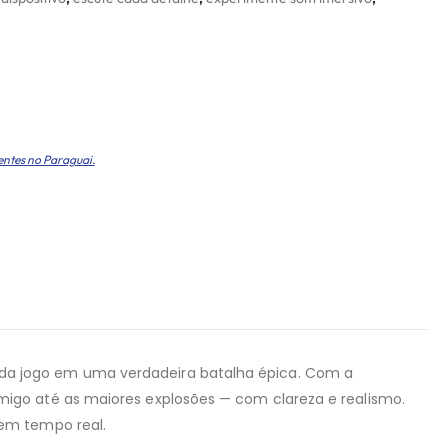
entes no Paraguai.
da jogo em uma verdadeira batalha épica. Com a
igo até as maiores explosões — com clareza e realismo.
 em tempo real.