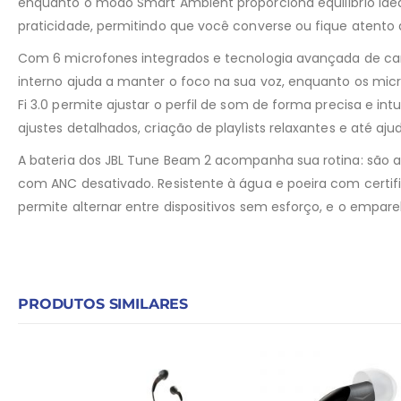
enquanto o modo Smart Ambient proporciona equilíbrio ide
praticidade, permitindo que você converse ou fique atento a
Com 6 microfones integrados e tecnologia avançada de c
interno ajuda a manter o foco na sua voz, enquanto os mic
Fi 3.0 permite ajustar o perfil de som de forma precisa e i
ajustes detalhados, criação de playlists relaxantes e até a
A bateria dos JBL Tune Beam 2 acompanha sua rotina: são at
com ANC desativado. Resistente à água e poeira com cert
permite alternar entre dispositivos sem esforço, e o empa
PRODUTOS SIMILARES