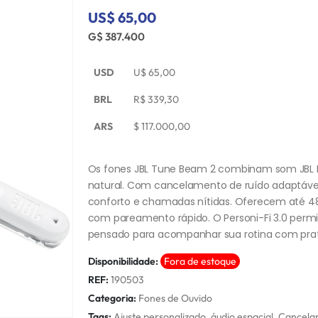
US$ 65,00
G$ 387.400
USD
U$
65,00
BRL
R$
339,30
ARS
$
117.000,00
Os fones JBL Tune Beam 2 combinam som JBL Pu
natural. Com cancelamento de ruído adaptável,
conforto e chamadas nítidas. Oferecem até 48
com pareamento rápido. O Personi-Fi 3.0 permit
pensado para acompanhar sua rotina com prati
Disponibilidade:
Fora de estoque
REF:
190503
Categoria:
Fones de Ouvido
Tags:
Ajuste personalizado
,
áudio espacial
,
Cancela