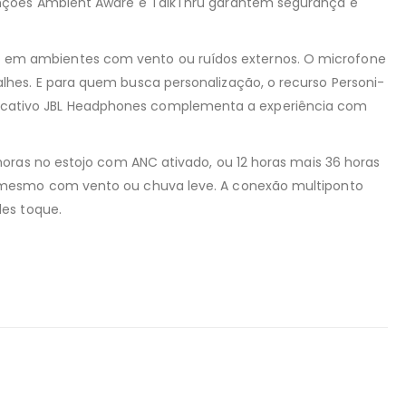
unções Ambient Aware e TalkThru garantem segurança e
 em ambientes com vento ou ruídos externos. O microfone
hes. E para quem busca personalização, o recurso Personi-
 aplicativo JBL Headphones complementa a experiência com
oras no estojo com ANC ativado, ou 12 horas mais 36 horas
, mesmo com vento ou chuva leve. A conexão multiponto
les toque.