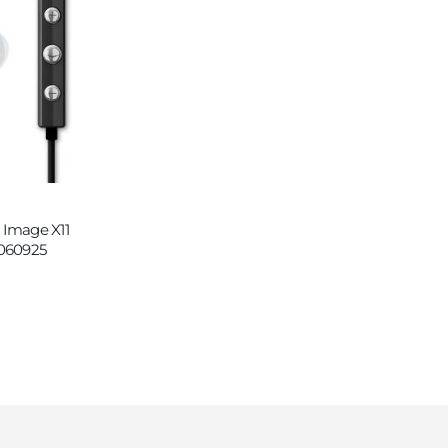
 Image X11
1060925