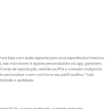
re Bass com áudio espacial para uma experiência imersiva e
 seis microfones e ajustes personalizados via app, garantem
 horas de reprodução, resistência IP54 e conexão multiponto
e personalizar o som conforme seu perfil auditivo. Tudo
cidade e qualidade.
mento Ruído
,
conexão multiponto
,
qualidade chamadas
,