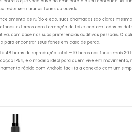
al entre o que você ouve do ambiente e o seu conteúdo. As f
o redor sem tirar os fones do ouvido.
ancelamento de ruído e eco, suas chamadas são claras mesmo
rofones externos com formação de feixe captam todos os detal
ntuitiva, com base nas suas preferências auditivas pessoais. O
juda para encontrar seus fones em caso de perda.
é 48 horas de reprodução total — 10 horas nos fones mais 30 h
ificação IP54, é o modelo ideal para quem vive em movimento
relhamento rápido com Android facilita a conexão com um simp