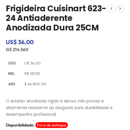
Frigideira Cuisinart 623-
24 Antiaderente
Anodizada Dura 25CM
US$ 36,00
G$ 214.560
USD
U$
36,00
BRL
R$
187,92
ARS
$
64.800,00
O exterior anodizado rígido é denso, não poroso e
altamente resistente ao desgaste para durabilidade e
desempenho profissional.
Disponibilidade:
Fora de estoque