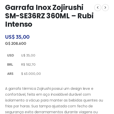
Garrafa Inox Zojirushi
SM-SE36RZ 360ML – Rubi
Intenso
US$ 35,00
G$ 208.600
USD
U$
35,00
BRL
R$
182,70
ARS
$
63.000,00
A garrafa térmica Zojirushi possui um design leve e
confortável, feita em aço inoxidável durável com
isolamento a vácuo para manter as bebidas quentes ou
frias por horas. Sua tampa ajustada com fecho de
segurança evita derramamentos durante viagens ou