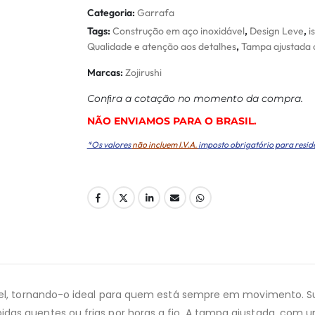
Categoria:
Garrafa
Tags:
Construção em aço inoxidável
,
Design Leve
,
i
Qualidade e atenção aos detalhes
,
Tampa ajustada 
Marcas:
Zojirushi
Conﬁra a cotação no momento da compra.
NÃO ENVIAMOS PARA O BRASIL.
*Os valores
não incluem I.V.A.
imposto obrigatório para resid
ável, tornando-o ideal para quem está sempre em movimento. S
idas quentes ou frias por horas a fio. A tampa ajustada, co