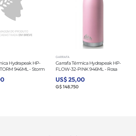
FA
GARRAFA
afa Térmica Hydrapeak HP-
Garrafa Térmica Hydrapeak HP-
-32-PINK 946ML - Rosa
FLOW-32-ORCHID 946ML -
Orquídea
 25,00
US$ 25,00
48.750
G$ 148.750