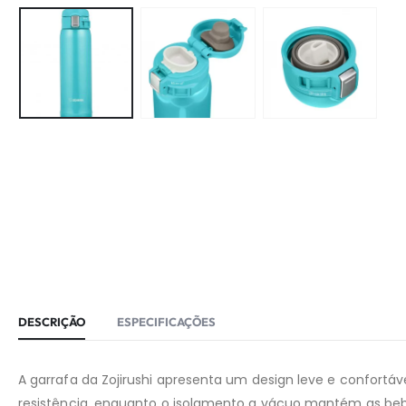
DESCRIÇÃO
ESPECIFICAÇÕES
A garrafa da Zojirushi apresenta um design leve e confort
resistência, enquanto o isolamento a vácuo mantém as beb