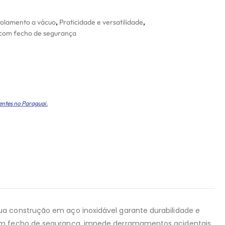
solamento a vácuo
,
Praticidade e versatilidade
,
com fecho de segurança
entes no Paraguai.
ua construção em aço inoxidável garante durabilidade e
m um fecho de segurança, impede derramamentos acidentais,