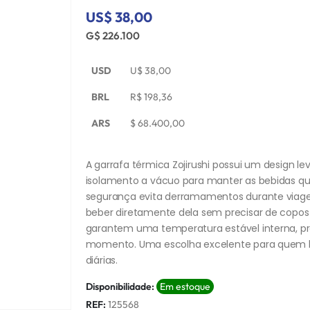
US$ 38,00
G$ 226.100
USD
U$
38,00
BRL
R$
198,36
ARS
$
68.400,00
A garrafa térmica Zojirushi possui um design le
isolamento a vácuo para manter as bebidas qu
segurança evita derramamentos durante viagens o
beber diretamente dela sem precisar de copos e
garantem uma temperatura estável interna, p
momento. Uma escolha excelente para quem bus
diárias.
Disponibilidade:
Em estoque
REF:
125568