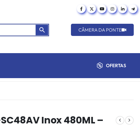
CÂMERA DA PONTE
OFERTAS
M-SC48AV Inox 480ML –