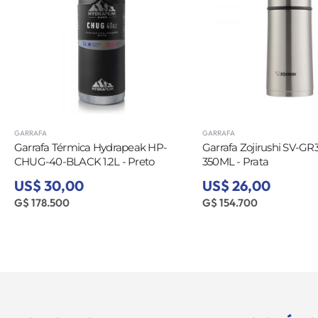
GARRAFA
GARRAFA
HP-
Garrafa Zojirushi SV-GR35XA Inox
Garrafa Térmica
350ML - Prata
ICED-24-LAVEND
Gelo 709ML - La
US$ 26,00
US$ 20,00
G$ 154.700
G$ 119.000