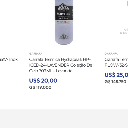
GARRAFA
GARRA
 Hydrapeak HP-
Garrafa Térmica Hydrapeak HP-
Garr
ER Coleção De
FLOW-32-STORM 946ML - Storm
FLOW
vanda
US$ 25,00
US$
G$ 148.750
G$ 1