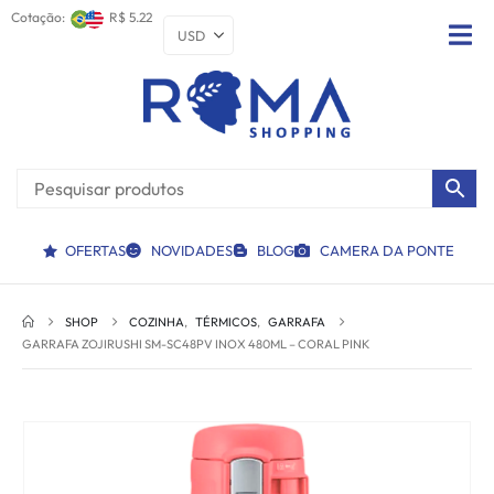
Cotação:
R$ 5.22
OFERTAS
NOVIDADES
BLOG
CAMERA DA PONTE
SHOP
COZINHA
,
TÉRMICOS
,
GARRAFA
GARRAFA ZOJIRUSHI SM-SC48PV INOX 480ML – CORAL PINK