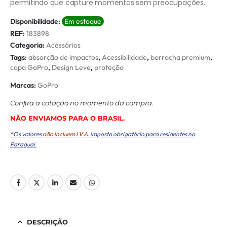
permitindo que capture momentos sem preocupações.
Disponibilidade:
Em estoque
REF:
183898
Categoria:
Acessórios
Tags:
absorção de impactos
,
Acessibilidade
,
borracha premium
,
capa GoPro
,
Design Leve
,
proteção
Marcas:
GoPro
Conﬁra a cotação no momento da compra.
NÃO ENVIAMOS PARA O BRASIL.
*Os valores
não incluem I.V.A.
imposto obrigatório para residentes no
Paraguai.
DESCRIÇÃO