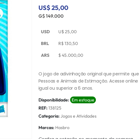
US$ 25,00
G$ 149.000
USD
U$
25,00
BRL
R$
130,50
ARS
$
45.000,00
O jogo de adivinhação original que permite que
Pessoas e Animais de Estimação. Acesse online
igual ou superior a 6 anos.
Disponibilidade:
Em estoque
REF:
138125
Categoria:
Jogos e Atividades
Marcas:
Hasbro
Conﬁra a cotação no momento da compra.