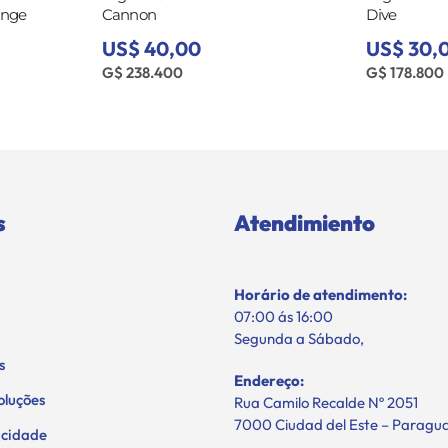
Dive
Gymnastics
US$ 30,00
US$ 30,
G$ 178.800
G$ 178.800
s
Atendimiento
Horário de atendimento:
07:00 ás 16:00
Segunda a Sábado,
s
Endereço:
oluções
Rua Camilo Recalde Nº 2051
7000 Ciudad del Este – Paragu
vacidade