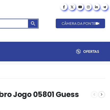
CÂMERA DA PONTE
OFERTAS
ro Jogo 05801 Guess