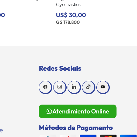
SL15
00
US$ 46,00
G$ 274.160
Redes Sociais
Atendimiento Online
Métodos de Pagamento
ay