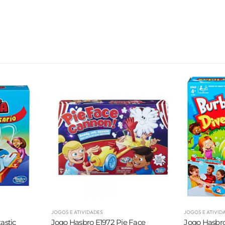
JOGOS E ATIVIDADES
JOGOS E ATIVID
Face
Jogo Hasbro E1919 Hot Tub High
Jogo Hasbro