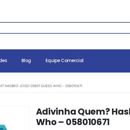
des
Blog
Equipe Comercial
M? HASBRO JOGO 05801 GUESS WHO – 058010671
Adivinha Quem? Hasb
Who – 058010671