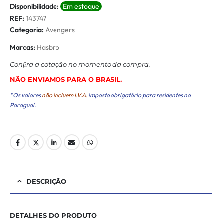
Disponibilidade:
Em estoque
REF:
143747
Categoria:
Avengers
Marcas:
Hasbro
Conﬁra a cotação no momento da compra.
NÃO ENVIAMOS PARA O BRASIL.
*Os valores
não incluem I.V.A.
imposto obrigatório para residentes no
Paraguai.
DESCRIÇÃO
DETALHES DO PRODUTO