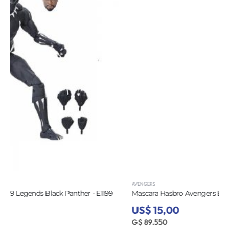
AVENGERS
Mascara Hasbro Avengers E0845 Ant-Man Basica - E0845
US$ 15,00
G$ 89.550