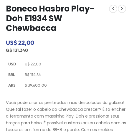
Boneco Hasbro Play-
Doh E1934 SW
Chewbacca
US$ 22,00
G$ 131.340
USD
U$
22,00
BRL
R$
114,84
ARS
$
39.600,00
Você pode criar os penteados mais descolados da galáxia!
Que tal fazer o cabelo do Chewbacca crescer? É só encher
a ferramenta com massinha Play-Doh e pressionar seus
braços para baixo. É possível customizar seu cabelo com as
tesouras em forma de BB-8 e pente. Com os moldes