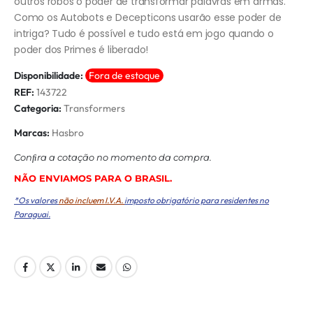
outros robôs o poder de transformar palavras em armas.
Como os Autobots e Decepticons usarão esse poder de
intriga? Tudo é possível e tudo está em jogo quando o
poder dos Primes é liberado!
Disponibilidade:
Fora de estoque
REF:
143722
Categoria:
Transformers
Marcas:
Hasbro
Conﬁra a cotação no momento da compra.
NÃO ENVIAMOS PARA O BRASIL.
*Os valores
não incluem I.V.A.
imposto obrigatório para residentes no
Paraguai.