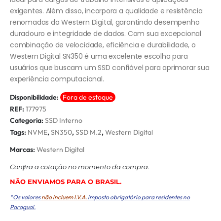
exigentes. Além disso, incorpora a qualidade e resistência
renomadas da Western Digital, garantindo desempenho
duradouro e integridade de dados. Com sua excepcional
combinação de velocidade, eficiência e durabilidade, o
Western Digital SN350 é uma excelente escolha para
usuários que buscam um SSD confiável para aprimorar sua
experiência computacional.
Disponibilidade:
Fora de estoque
REF:
177975
Categoria:
SSD Interno
Tags:
NVME
,
SN350
,
SSD M.2
,
Western Digital
Marcas:
Western Digital
Conﬁra a cotação no momento da compra.
NÃO ENVIAMOS PARA O BRASIL.
*Os valores
não incluem I.V.A.
imposto obrigatório para residentes no
Paraguai.