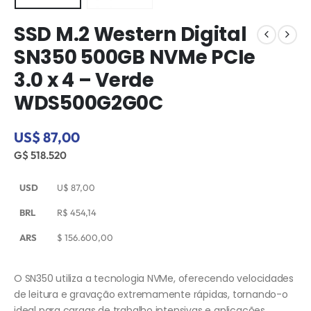
SSD M.2 Western Digital
SN350 500GB NVMe PCIe
3.0 x 4 – Verde
WDS500G2G0C
US$ 87,00
G$ 518.520
USD
U$
87,00
BRL
R$
454,14
ARS
$
156.600,00
O SN350 utiliza a tecnologia NVMe, oferecendo velocidades
de leitura e gravação extremamente rápidas, tornando-o
ideal para cargas de trabalho intensivas e aplicações