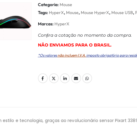
Categoria:
Mouse
Tags:
HyperX
,
Mouse
,
Mouse HyperX
,
Mouse USB
,
P
Marcas:
HyperX
Conﬁra a cotação no momento da compra.
NÃO ENVIAMOS PARA O BRASIL.
*Os valores
não incluem I.V.A.
imposto obrigatório para resid
estilo e tecnologia, graças ao revolucionário sensor Pixart 338