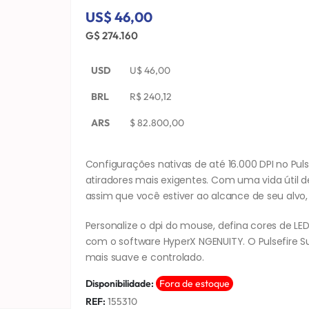
US$ 46,00
G$ 274.160
USD
U$
46,00
BRL
R$
240,12
ARS
$
82.800,00
Configurações nativas de até 16.000 DPI no Pu
atiradores mais exigentes. Com uma vida útil 
assim que você estiver ao alcance de seu alvo, o
Personalize o dpi do mouse, defina cores de LE
com o software HyperX NGENUITY. O Pulsefire 
mais suave e controlado.
Disponibilidade:
Fora de estoque
REF:
155310