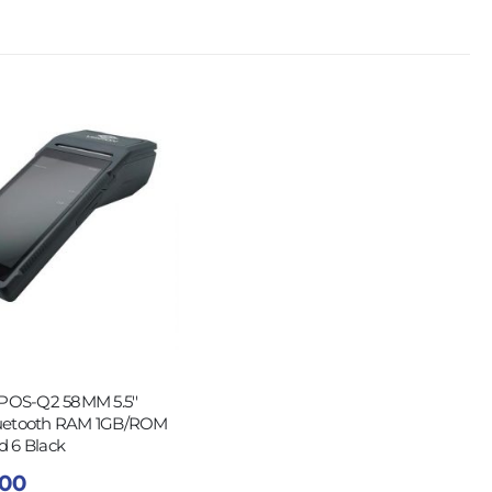
 POS-Q2 58MM 5.5''
uetooth RAM 1GB/ROM
 6 Black
,00