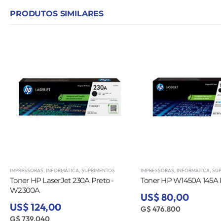
PRODUTOS SIMILARES
IMPRESSORAS
,
INFORMÁTICA
,
SUPRIMENTOS
IMPRESSORAS
,
INFORMÁTICA
,
SU
Toner HP LaserJet 230A Preto -
Toner HP W1450A 145A 
W2300A
US$ 80,00
US$ 124,00
G$ 476.800
G$ 739.040