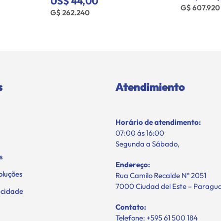
US$ 44,00
G$ 607.920
G$ 262.240
s
Atendimiento
Horário de atendimento:
07:00 ás 16:00
Segunda a Sábado,
s
Endereço:
oluções
Rua Camilo Recalde Nº 2051
7000 Ciudad del Este – Paragu
vacidade
Contato:
Telefone: +595 61 500 184