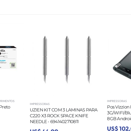
PRIMENTOS
IMPRESSORAS
IMPRESSORAS
Preto
Pos Vizzion
UZIEN KIT COM 3 LAMINAS PARA
3G/WIFI/Bl
C220 X3 ROCK SPACE KNIFE
8GB Android
NEEDLE - 6941402710811
US$ 102