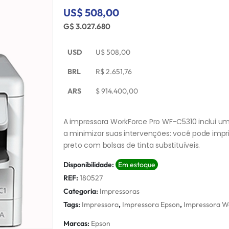
US$ 508,00
G$ 3.027.680
USD
U$
508,00
BRL
R$
2.651,76
ARS
$
914.400,00
A impressora WorkForce Pro WF-C5310 inclui um 
a minimizar suas intervenções: você pode impr
preto com bolsas de tinta substituíveis.
Disponibilidade:
Em estoque
REF:
180527
Categoria:
Impressoras
Tags:
Impressora
,
Impressora Epson
,
Impressora W
Marcas:
Epson