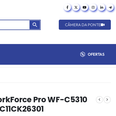
CÂMERA DA PONTE
OFERTAS
rkForce Pro WF-C5310
 C11CK26301