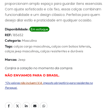
proporcionam amplo espaço para guardar itens essenciais.
Com ajuste sofisticado e cós fixo, essas calças combinam
funcionalidade e um design clássico. Perfeitas para quem
deseja aliar estilo e praticidade em qualquer ocasião.
Disponibilidade:
Em estoque
REF:
185652
Categoria:
Masculino
Tags:
calças cargo masculinas
,
calças com bolsos laterais
,
calças jeep masculinas
,
calças resistentes e duráveis
Marcas:
Jeep
Conﬁra a cotação no momento da compra.
NÃO ENVIAMOS PARA O BRASIL.
*Os valores
não incluem I.V.A.
imposto obrigatório para residentes no
Paraguai.