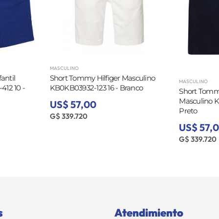
MASCULINO
antil
Short Tommy Hilfiger Masculino
MASCULINO
12 10 -
KB0KB03932-123 16 - Branco
Short Tommy 
Masculino 
US$ 57,00
Preto
G$ 339.720
US$ 57,
G$ 339.720
s
Atendimiento