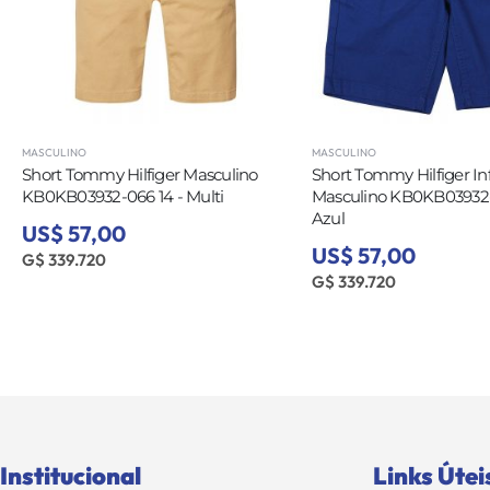
MASCULINO
MASCULINO
Short Tommy Hilfiger Masculino
Short Tommy Hilfiger Inf
KB0KB03932-066 14 - Multi
Masculino KB0KB03932-4
Azul
US$ 57,00
US$ 57,00
G$ 339.720
G$ 339.720
Institucional
Links Útei