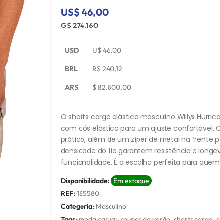
US$ 46,00
G$ 274.160
USD
U$
46,00
BRL
R$
240,12
ARS
$
82.800,00
O shorts cargo elástico masculino Willys Hurri
com cós elástico para um ajuste confortável. 
prático, além de um zíper de metal na frente p
densidade do fio garantem resistência e longevi
funcionalidade. É a escolha perfeita para quem 
Disponibilidade:
Em estoque
REF:
185580
Categoria:
Masculino
Tags:
moda casual
,
roupas de verão
,
shorts cargo
,
s