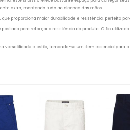
a perna, este shorts oferece bastante espaço para carregar seus
ento extra, mantendo tudo ao alcance das mãos.
ue proporciona maior durabilidade e resistência, perfeito para
é postada para reforçar a resistência do produto. O fio utiliz
ina versatilidade e estilo, tornando-se um item essencial para 