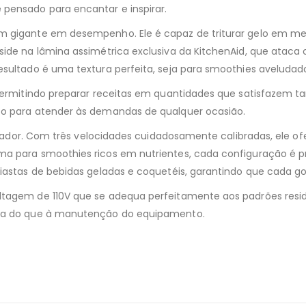
pensado para encantar e inspirar.
um gigante em desempenho. Ele é capaz de triturar gelo em m
side na lâmina assimétrica exclusiva da KitchenAid, que ataca
resultado é uma textura perfeita, seja para smoothies avelud
permitindo preparar receitas em quantidades que satisfazem ta
to para atender às demandas de qualquer ocasião.
ficador. Com três velocidades cuidadosamente calibradas, ele o
a para smoothies ricos em nutrientes, cada configuração é pro
iastas de bebidas geladas e coquetéis, garantindo que cada gol
ltagem de 110V que se adequa perfeitamente aos padrões reside
ária do que à manutenção do equipamento.