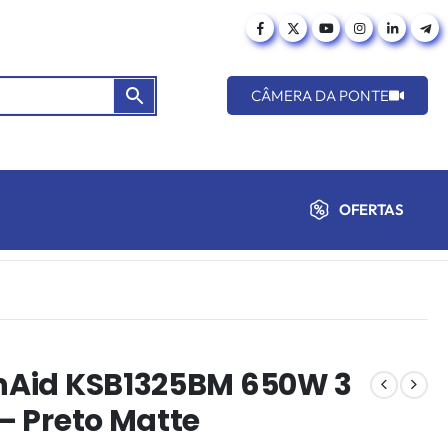
CÂMERA DA PONTE
OFERTAS
enAid KSB1325BM 650W 3
 – Preto Matte