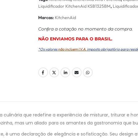
Liquidificador KitchenAid KSB1325BM
,
Liquidificado
Marcas:
KitchenAid
Conﬁra a cotação no momento da compra.
NÃO ENVIAMOS PARA O BRASIL.
*Os valores
não incluem I.V.A.
imposto obrigatório para resid
a culinária que redefine a experiência de misturar, triturar 
cozinha, mas um aliado para os amantes da gastronomia que b
te, é uma declaração de elegância e sofisticação. Seu desig