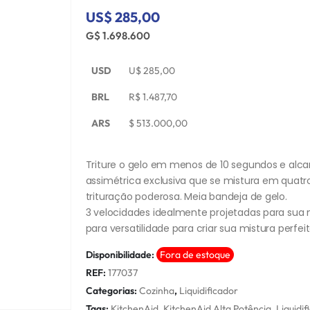
US$ 285,00
G$ 1.698.600
USD
U$
285,00
BRL
R$
1.487,70
ARS
$
513.000,00
Triture o gelo em menos de 10 segundos e alcan
assimétrica exclusiva que se mistura em quatr
trituração poderosa. Meia bandeja de gelo.
3 velocidades idealmente projetadas para sua 
para versatilidade para criar sua mistura perf
Disponibilidade:
Fora de estoque
REF:
177037
Categorias:
Cozinha
,
Liquidificador
Tags:
KitchenAid
,
KitchenAid Alta Potência
,
Liquidif