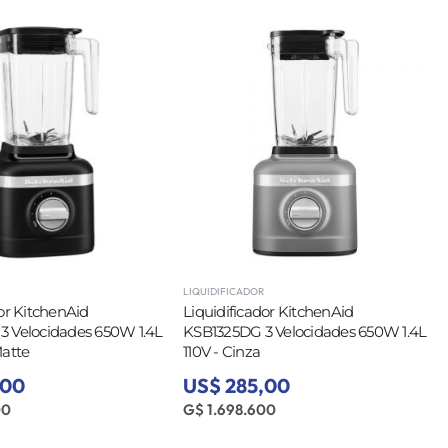
LIQUIDIFICADOR
dor KitchenAid
Liquidificador KitchenAid
 Velocidades 650W 1.4L
KSB1325DG 3 Velocidades 650W 1.4L
Matte
110V - Cinza
,00
US$ 285,00
00
G$ 1.698.600