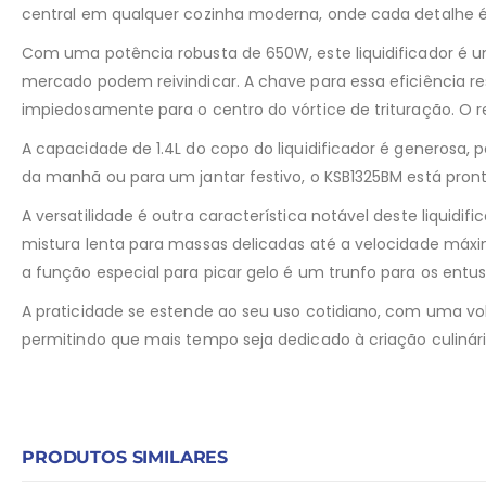
central em qualquer cozinha moderna, onde cada detalhe é 
Com uma potência robusta de 650W, este liquidificador é 
mercado podem reivindicar. A chave para essa eficiência re
impiedosamente para o centro do vórtice de trituração. O 
A capacidade de 1.4L do copo do liquidificador é generosa, 
da manhã ou para um jantar festivo, o KSB1325BM está pron
A versatilidade é outra característica notável deste liquidi
mistura lenta para massas delicadas até a velocidade máxim
a função especial para picar gelo é um trunfo para os entus
A praticidade se estende ao seu uso cotidiano, com uma vo
permitindo que mais tempo seja dedicado à criação culin
PRODUTOS SIMILARES