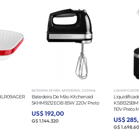
BATEDEIRA DE MÃO
,
BATEDEIRAS
,
COZINHA
LIQUIDIFICADOR
 KBLR09AGER
Batedeira De Mão Kitchenaid
Liquidifica
5KHM9212EOB 85W 220V Preto
KSB1325BM 3
110V Preto 
US$ 192,00
US$ 285
G$ 1.144.320
G$ 1.698.6