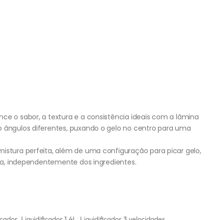
ce o sabor, a textura e a consistência ideais com a lâmina
o ângulos diferentes, puxando o gelo no centro para uma
mistura perfeita, além de uma configuração para picar gelo,
eita, independentemente dos ingredientes.
icador
,
Liquidificador 1.4L
,
Liquidificador 3 velocidades
,