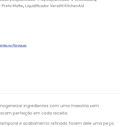
r Preto Matte
,
Liquidificador Versátil KitchenAid
entes no Paraguai.
e homogeneizar ingredientes com uma maestria sem
uscam perfeição em cada receita.
n atemporal e acabamento refinado fazem dele uma peça