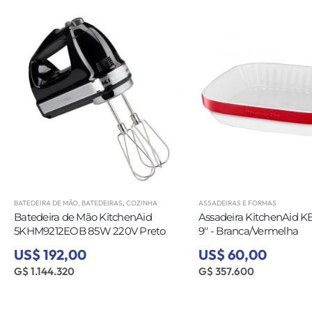
BATEDEIRA DE MÃO
,
BATEDEIRAS
,
COZINHA
ASSADEIRAS E FORMAS
Batedeira de Mão KitchenAid
Assadeira KitchenAid
5KHM9212EOB 85W 220V Preto
9'' - Branca/Vermelha
US$ 192,00
US$ 60,00
G$ 1.144.320
G$ 357.600