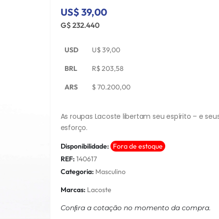
US$ 39,00
G$ 232.440
USD
U$
39,00
BRL
R$
203,58
ARS
$
70.200,00
As roupas Lacoste libertam seu espírito – e se
esforço.
Disponibilidade:
Fora de estoque
REF:
140617
Categoria:
Masculino
Marcas:
Lacoste
Conﬁra a cotação no momento da compra.