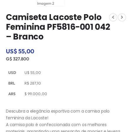
Camiseta Lacoste Polo
Feminina PF5816-001 042
– Branco
US$ 55,00
G$ 327.800
USD
U$
55,00
BRL
R$
287,10
ARS
$
99.000,00
Descubra a elegância esportiva com a camisa polo
feminina da Lacoste!
A camisa polo é confeccionada com os melhores
materiais, garantindo uma sensação de maciez e leveza