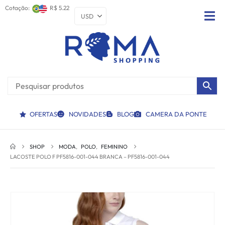
Cotação:
R$ 5.22
OFERTAS
NOVIDADES
BLOG
CAMERA DA PONTE
SHOP
MODA
,
POLO
,
FEMININO
LACOSTE POLO F PF5816-001-044 BRANCA – PF5816-001-044