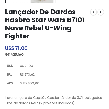
Lançador De Dardos
Hasbro Star Wars B7101
Nave Rebel U-Wing
Fighter
US$ 71,00
G$ 423.160
USD
U$
71,00
BRL
R$
370,62
ARS
$
127.800,00
Inclui a figura do Capitão Cassian Andor de 3,75 polegadas
Tiros de dardos Nerf (2 projéteis incluídos)