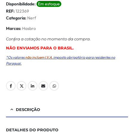
Disponibilidade:
Em estoque
REF:
122369
Categoria:
Nerf
Marcas:
Hasbro
Conﬁra a cotação no momento da compra.
NÃO ENVIAMOS PARA O BRASIL.
*Os valores
não incluem I.V.A.
imposto obrigatório para residentes no
Paraguai.
DESCRIÇÃO
DETALHES DO PRODUTO