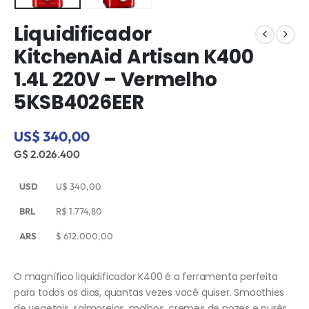
Liquidificador
KitchenAid Artisan K400
1.4L 220V – Vermelho
5KSB4026EER
US$ 340,00
G$ 2.026.400
USD
U$
340,00
BRL
R$
1.774,80
ARS
$
612.000,00
O magnífico liquidificador K400 é a ferramenta perfeita
para todos os dias, quantas vezes você quiser. Smoothies
de vegetais, salmorejos, molhos, cremes de nozes e purês