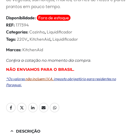
prontos em pouco tempo.
Disponibilidade:
Fora de estoque
REF:
177394
Categorias:
Cozinha
,
Liquidificador
Tags:
220V
,
KitchenAid
,
Liquidificador
Marcas:
KitchenAid
Conﬁra a cotação no momento da compra.
NÃO ENVIAMOS PARA O BRASIL.
*Os valores
não incluem I.V.A.
imposto obrigatório para residentes no
Paraguai.
DESCRIÇÃO