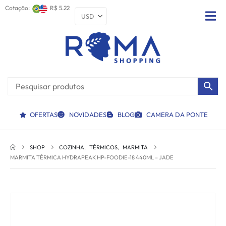
Cotação:
R$ 5.22
OFERTAS
NOVIDADES
BLOG
CAMERA DA PONTE
SHOP
COZINHA
,
TÉRMICOS
,
MARMITA
MARMITA TÉRMICA HYDRAPEAK HP-FOODIE-18 440ML – JADE