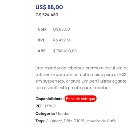
US$ 88,00
G$ 524.480
USD
U$
88,00
BRL
R$
459,36
ARS
$
158.400,00
Este moedor de rebarbas premium inclui um 
suficiente para conter café moído para até 32
em suspensão, criando um perfil ultraelegante
tela e você está pronto para trabalhar.
Disponibilidade:
Fora de estoque
REF:
177917
Categoria:
Moedor
Tags:
Cuisinart
,
DBM-T10P1
,
Moedor de Café