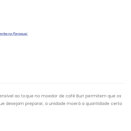
entes no Paraguai.
a sensível ao toque no moedor de café Burr permitem que os
ue desejam preparar, a unidade moerá a quantidade certa