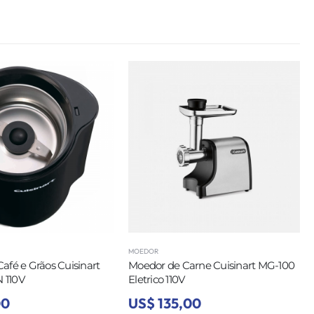
MOEDOR
afé e Grãos Cuisinart
Moedor de Carne Cuisinart MG-100
 110V
Eletrico 110V
00
US$ 135,00