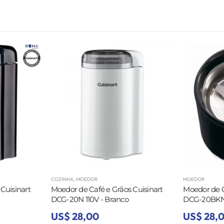
COZINHA
,
MOEDOR
MOEDOR
Cuisinart
Moedor de Café e Grãos Cuisinart
Moedor de C
DCG-20N 110V - Branco
DCG-20BKN
US$ 28,00
US$ 28,