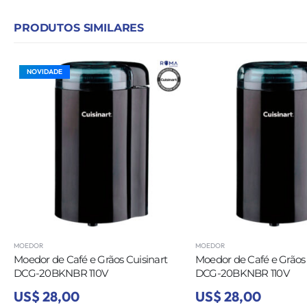
PRODUTOS SIMILARES
NOVIDADE
MOEDOR
MOEDOR
Moedor de Café e Grãos Cuisinart
Moedor de Café e Grãos 
DCG-20BKNBR 110V
DCG-20BKNBR 110V
US$ 28,00
US$ 28,00