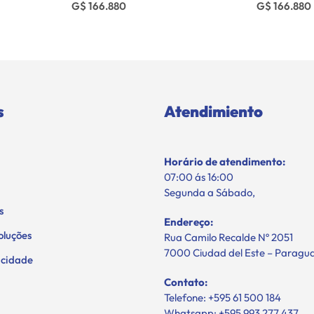
G$ 166.880
G$ 166.880
s
Atendimiento
Horário de atendimento:
07:00 ás 16:00
Segunda a Sábado,
s
Endereço:
oluções
Rua Camilo Recalde Nº 2051
7000 Ciudad del Este – Paragu
vacidade
Contato:
Telefone: +595 61 500 184
Whatsapp: +595 993 277 437