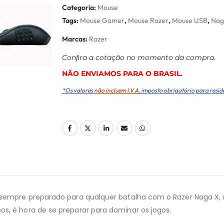
Categoria:
Mouse
Tags:
Mouse Gamer
,
Mouse Razer
,
Mouse USB
,
Nag
Marcas:
Razer
Conﬁra a cotação no momento da compra.
NÃO ENVIAMOS PARA O BRASIL.
*Os valores
não incluem I.V.A.
imposto obrigatório para resid
rá sempre preparado para qualquer batalha com o Razer Naga
s, é hora de se preparar para dominar os jogos.