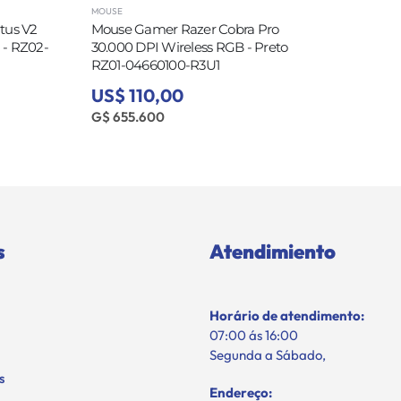
MOUSE
tus V2
Mouse Gamer Razer Cobra Pro
- RZ02-
30.000 DPI Wireless RGB - Preto
RZ01-04660100-R3U1
US$ 110,00
G$ 655.600
s
Atendimiento
Horário de atendimento:
07:00 ás 16:00
Segunda a Sábado,
s
Endereço: