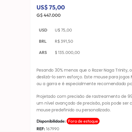
US$ 75,00
G$ 447.000
USD
U$
75,00
BRL
R$
391,50
ARS
$
135.000,00
Pesando 30% menos que o Razer Naga Trinity, 
deslizá-lo sem esforço. Este mouse para jogo
ou a garra e é especialmente recomendado p
Projetado com precisão de rastreamento de 9
um nível avançado de precisão, pois pode ser c
mouse predefinido ou personalizado.
Disponibilidade:
Fora de estoque
REF:
167990