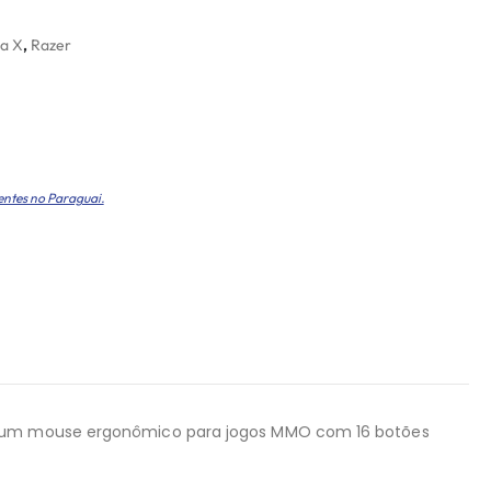
a X
,
Razer
entes no Paraguai.
 X, um mouse ergonômico para jogos MMO com 16 botões