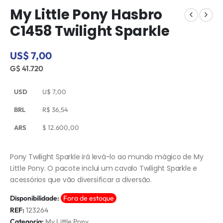
My Little Pony Hasbro
C1458 Twilight Sparkle
US$ 7,00
G$ 41.720
USD
U$
7,00
BRL
R$
36,54
ARS
$
12.600,00
Pony Twilight Sparkle irá levá-lo ao mundo mágico de My
Little Pony. O pacote inclui um cavalo Twilight Sparkle e
acessórios que vão diversificar a diversão.
Disponibilidade:
Fora de estoque
REF:
123264
Categoria:
My Little Pony