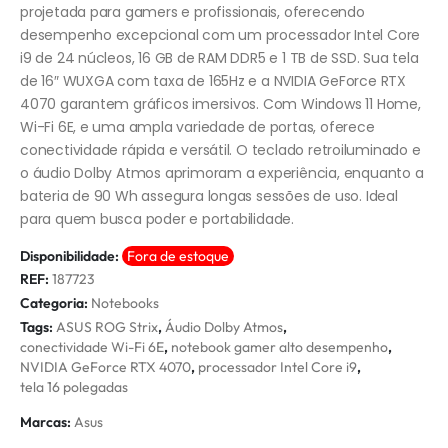
projetada para gamers e profissionais, oferecendo
desempenho excepcional com um processador Intel Core
i9 de 24 núcleos, 16 GB de RAM DDR5 e 1 TB de SSD. Sua tela
de 16″ WUXGA com taxa de 165Hz e a NVIDIA GeForce RTX
4070 garantem gráficos imersivos. Com Windows 11 Home,
Wi-Fi 6E, e uma ampla variedade de portas, oferece
conectividade rápida e versátil. O teclado retroiluminado e
o áudio Dolby Atmos aprimoram a experiência, enquanto a
bateria de 90 Wh assegura longas sessões de uso. Ideal
para quem busca poder e portabilidade.
Disponibilidade:
Fora de estoque
REF:
187723
Categoria:
Notebooks
Tags:
ASUS ROG Strix
,
Áudio Dolby Atmos
,
conectividade Wi-Fi 6E
,
notebook gamer alto desempenho
,
NVIDIA GeForce RTX 4070
,
processador Intel Core i9
,
tela 16 polegadas
Marcas:
Asus