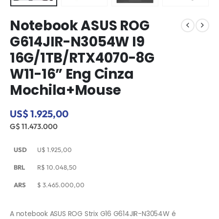
Notebook ASUS ROG
G614JIR-N3054W I9
16G/1TB/RTX4070-8G
W11-16” Eng Cinza
Mochila+Mouse
US$ 1.925,00
G$ 11.473.000
USD
U$
1.925,00
BRL
R$
10.048,50
ARS
$
3.465.000,00
A notebook ASUS ROG Strix G16 G614JIR-N3054W é