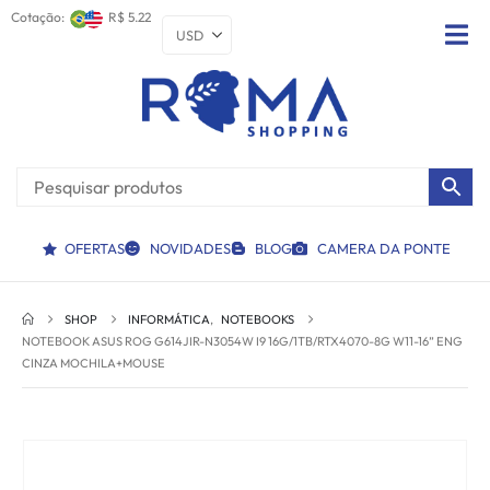
Cotação:
R$ 5.22
OFERTAS
NOVIDADES
BLOG
CAMERA DA PONTE
SHOP
INFORMÁTICA
,
NOTEBOOKS
NOTEBOOK ASUS ROG G614JIR-N3054W I9 16G/1TB/RTX4070-8G W11-16” ENG
CINZA MOCHILA+MOUSE