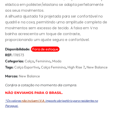
elástica em poliéster/elastano se adapta perfeitamente
aos seus movimentos.
A silhueta ajustada foi projetada para ser confortável no
quadril e na coxa, permitindo uma amplitude completa de
movimentos sem excesso de tecido. A faixa em V na
bainha acrescenta um toque de contraste,
proporcionando um ajuste seguro e confortável.
Disponibilidade:
Fora de estoque
REF:
178573
Categorias:
Calça
,
Feminino
,
Moda
Tags:
Calça Esportiva
,
Calça Feminina
,
High Rise 7
,
New Balance
Marcas:
New Balance
Conﬁra a cotação no momento da compra.
NÃO ENVIAMOS PARA O BRASIL.
*Os valores
não incluem I.V.A.
imposto obrigatório para residentes no
Paraguai.