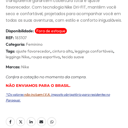
transparente garantem cobertura total e ajuste
favorecedor. Com tecnologia Nike Dri-FIT, mantêm você
seco e confortável, projetados para acompanhar você em
todas as suas aventuras, com estilo e conforto inigualáveis.
Disponibilidade:
Fora de estoque
REF:
183107
Categoria:
Feminino
Tags:
ajuste favorecedor
,
cintura alta
,
leggings confortáveis
,
leggings Nike
,
roupa esportiva
,
tecido suave
Marcas:
Nike
Conﬁra a cotação no momento da compra.
NÃO ENVIAMOS PARA O BRASIL.
*Os valores
não incluem I.V.A.
imposto obrigatório para residentes no
Paraguai.