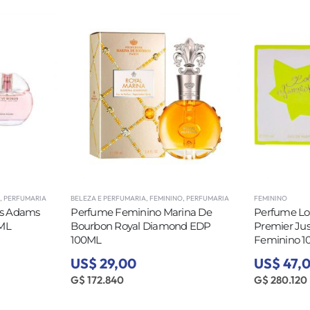
,
PERFUMARIA
BELEZA E PERFUMARIA
,
FEMININO
,
PERFUMARIA
FEMININO
is Adams
Perfume Feminino Marina De
Perfume Lo
ML
Bourbon Royal Diamond EDP
Premier Jus
100ML
Feminino 
US$ 29,00
US$ 47,
G$ 172.840
G$ 280.120