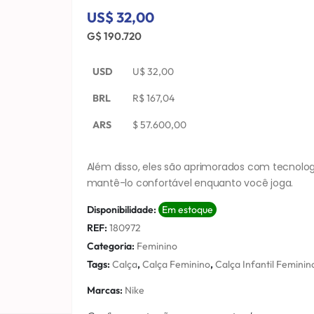
US$ 32,00
G$ 190.720
USD
U$
32,00
BRL
R$
167,04
ARS
$
57.600,00
Além disso, eles são aprimorados com tecnolo
mantê-lo confortável enquanto você joga.
Disponibilidade:
Em estoque
REF:
180972
Categoria:
Feminino
Tags:
Calça
,
Calça Feminino
,
Calça Infantil Feminin
Marcas:
Nike