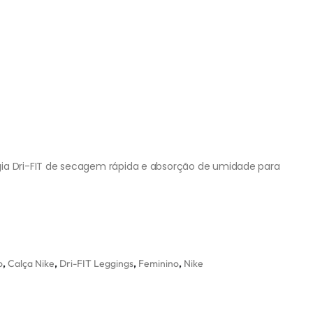
gia Dri-FIT de secagem rápida e absorção de umidade para
o
,
Calça Nike
,
Dri-FIT Leggings
,
Feminino
,
Nike