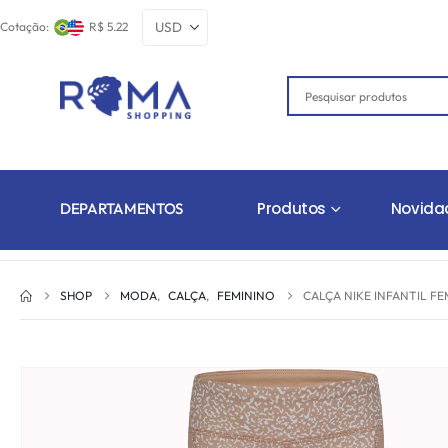
Cotação:
R$ 5.22
Produtos
Novida
DEPARTAMENTOS
SHOP
MODA
,
CALÇA
,
FEMININO
CALÇA NIKE INFANTIL FE