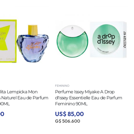
FEMININO
lita Lempicka Mon
Perfume Issey Miyake A Drop
 Naturel Eau de Parfum
d'Issey Essentielle Eau de Parfum
100ML
Feminino 90ML
00
US$ 85,00
G$ 506.600