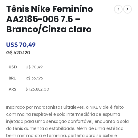
Tênis Nike Feminino
AA2185-006 7.5 –
Branco/Cinza claro
US$ 70,49
G$ 420.120
USD
U$
70,49
BRL
R$
367,96
ARS
$
126.882,00
Inspirado por maratonistas ultraleves, o NIKE Viale é feito
com malha respirável e sola intermediária de espuma
injetada para uma sensação confortável, enquanto a sola
do tênis aumenta a estabilidade. Além de uma estética
bem minimalista e feminina, perfeita para se exibir e