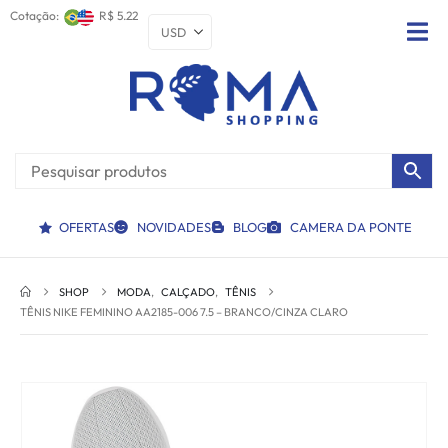
Cotação:
R$ 5.22
OFERTAS
NOVIDADES
BLOG
CAMERA DA PONTE
SHOP
MODA
,
CALÇADO
,
TÊNIS
TÊNIS NIKE FEMININO AA2185-006 7.5 – BRANCO/CINZA CLARO