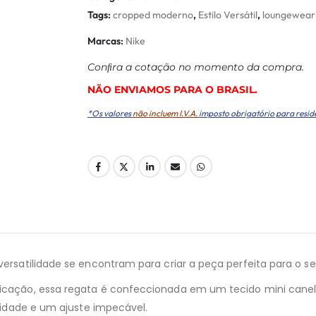
Tags:
cropped moderno
,
Estilo Versátil
,
loungewear
Marcas:
Nike
Conﬁra a cotação no momento da compra.
NÃO ENVIAMOS PARA O BRASIL.
*Os valores
não incluem I.V.A.
imposto obrigatório para resid
versatilidade se encontram para criar a peça perfeita para o seu
fisticação, essa regata é confeccionada em um tecido mini c
icidade e um ajuste impecável.