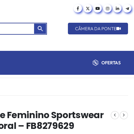
CÂMERA DA PONTE
OFERTAS
e Feminino Sportswear
oral – FB8279629