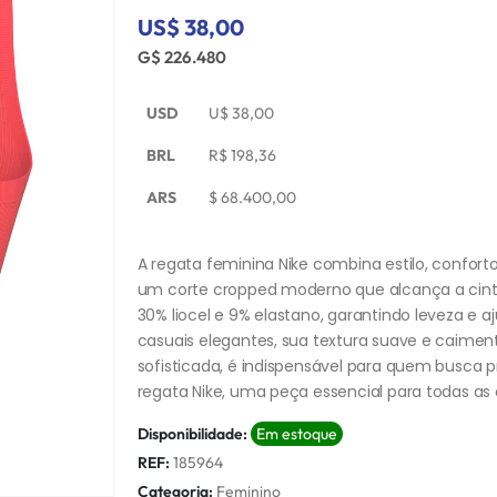
US$ 38,00
G$ 226.480
USD
U$
38,00
BRL
R$
198,36
ARS
$
68.400,00
A regata feminina Nike combina estilo, confort
um corte cropped moderno que alcança a cintur
30% liocel e 9% elastano, garantindo leveza e 
casuais elegantes, sua textura suave e caimen
sofisticada, é indispensável para quem busca 
regata Nike, uma peça essencial para todas as 
Disponibilidade:
Em estoque
REF:
185964
Categoria:
Feminino