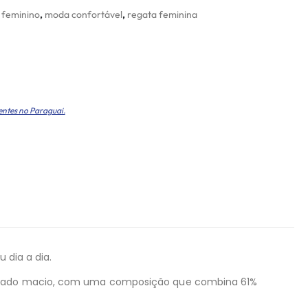
 feminino
,
moda confortável
,
regata feminina
entes no Paraguai.
 dia a dia.
anelado macio, com uma composição que combina 61%