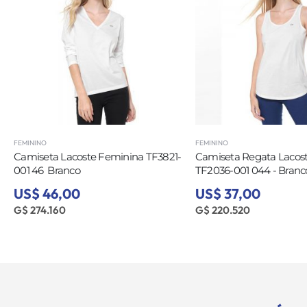
FEMININO
FEMININO
Camiseta Lacoste Feminina TF3821-
Camiseta Regata Lacos
001 46  Branco
TF2036-001 044 - Branc
US$ 46,00
US$ 37,00
G$ 274.160
G$ 220.520