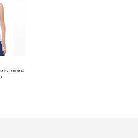
te Feminina
o