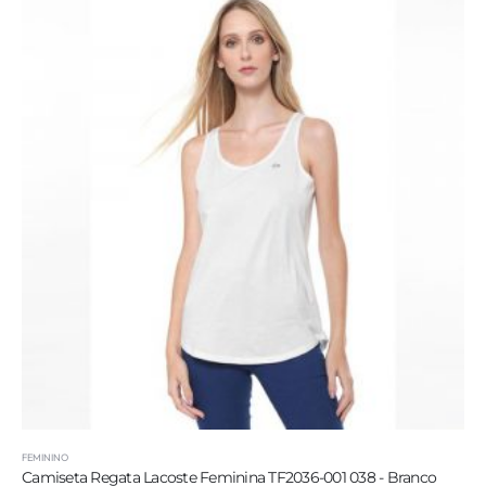
FEMININO
ta Regata Lacoste Feminina TF2036-001 038 - Branco
Camiseta 