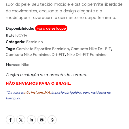
suor da pele. Seu tecido macio e elástico permite liberdade
de movimentos, enquanto o design elegante e a
modelagem favorecem o caimento no corpo feminino.
Disponibilidade:
Fora de estoque
REF:
180914
Categoria:
Feminino
Tags:
Camiseta Esportiva Feminina
,
Camiseta Nike Dri-FIT
,
Camiseta Nike Feminina
,
Dri-FIT
,
Nike Dri-FIT Feminino
Marcas:
Nike
Conﬁra a cotação no momento da compra.
NÃO ENVIAMOS PARA O BRASIL.
*Os valores
não incluem I.V.A.
imposto obrigatório para residentes no
Paraguai.