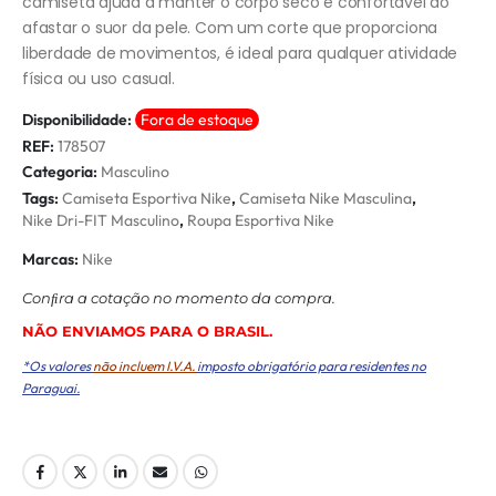
camiseta ajuda a manter o corpo seco e confortável ao
afastar o suor da pele. Com um corte que proporciona
liberdade de movimentos, é ideal para qualquer atividade
física ou uso casual.
Disponibilidade:
Fora de estoque
REF:
178507
Categoria:
Masculino
Tags:
Camiseta Esportiva Nike
,
Camiseta Nike Masculina
,
Nike Dri-FIT Masculino
,
Roupa Esportiva Nike
Marcas:
Nike
Conﬁra a cotação no momento da compra.
NÃO ENVIAMOS PARA O BRASIL.
*Os valores
não incluem I.V.A.
imposto obrigatório para residentes no
Paraguai.