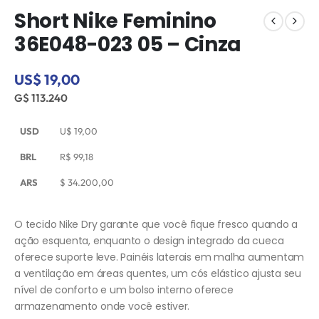
Short Nike Feminino
36E048-023 05 – Cinza
US$ 19,00
G$ 113.240
USD
U$
19,00
BRL
R$
99,18
ARS
$
34.200,00
O tecido Nike Dry garante que você fique fresco quando a
ação esquenta, enquanto o design integrado da cueca
oferece suporte leve. Painéis laterais em malha aumentam
a ventilação em áreas quentes, um cós elástico ajusta seu
nível de conforto e um bolso interno oferece
armazenamento onde você estiver.