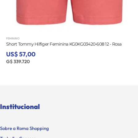
FEMININO
FEM
Short Tommy Hilfiger Feminina KG0KG03420-608 12 - Rosa
Sho
US$ 57,00
US
G$ 339.720
G$
Institucional
Sobre a Roma Shopping