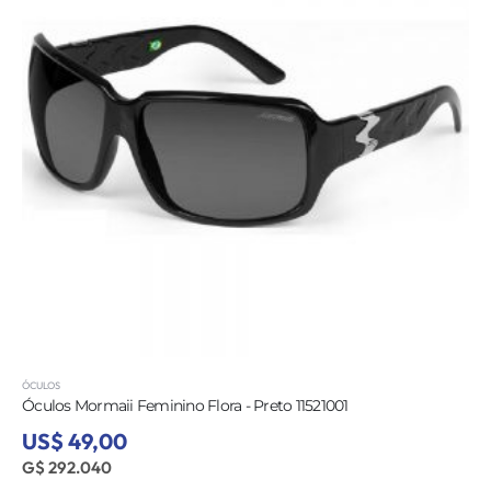
ÓCULOS
Óculos BMW Unissex SUNBMW6525-090-55/16 - Preto
US$ 218,00
G$ 1.299.280