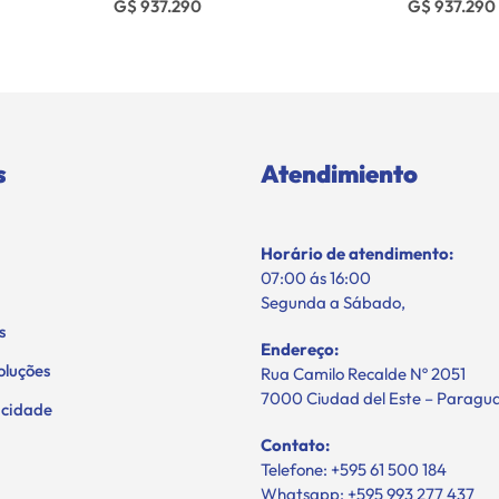
G$ 937.290
G$ 937.290
s
Atendimiento
Horário de atendimento:
07:00 ás 16:00
Segunda a Sábado,
s
Endereço:
oluções
Rua Camilo Recalde Nº 2051
7000 Ciudad del Este – Paragu
vacidade
Contato:
Telefone: +595 61 500 184
Whatsapp: +595 993 277 437