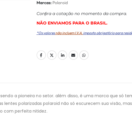
Marcas:
Polaroid
Conﬁra a cotação no momento da compra.
NÃO ENVIAMOS PARA O BRASIL.
*Os valores
não incluem I.V.A.
imposto obrigatório para resid
, sendo a pioneira no setor. além disso, é uma marca que só t
 lentes polarizadas polaroid não só escurecem sua visão, ma
 com perfeita nitidez.