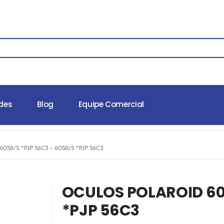
des
Blog
Equipe Comercial
58/S *PJP 56C3 – 6058/S *PJP 56C3
OCULOS POLAROID 605
*PJP 56C3