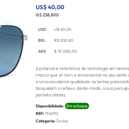
US$ 40,00
G$ 238.800
USD
U$
40,00
BRL
R$
208,80
ARS
$
72.000,00
A polaroid é referência de tecnologia em lentes
marca que só tem a acrescentar no seu estil
e uma excelente qualidade. as lentes polariz
bloqueiam o reflexo. deste modo, a sua perce
perfeita nitidez.
Disponibilidade:
Em estoque
REF:
154290
Categoria:
Óculos