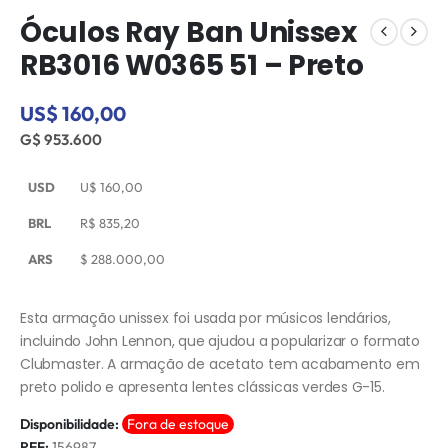
Óculos Ray Ban Unissex
RB3016 W0365 51 – Preto
US$ 160,00
G$ 953.600
USD
U$
160,00
BRL
R$
835,20
ARS
$
288.000,00
Esta armação unissex foi usada por músicos lendários,
incluindo John Lennon, que ajudou a popularizar o formato
Clubmaster. A armação de acetato tem acabamento em
preto polido e apresenta lentes clássicas verdes G-15.
Disponibilidade:
Fora de estoque
REF:
156987