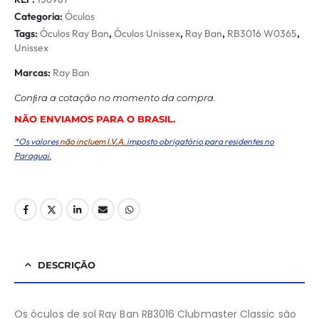
Categoria:
Óculos
Tags:
Óculos Ray Ban
,
Óculos Unissex
,
Ray Ban
,
RB3016 W0365
,
Unissex
Marcas:
Ray Ban
Conﬁra a cotação no momento da compra.
NÃO ENVIAMOS PARA O BRASIL.
*Os valores
não incluem I.V.A.
imposto obrigatório para residentes no
Paraguai.
DESCRIÇÃO
Os óculos de sol Ray Ban RB3016 Clubmaster Classic são