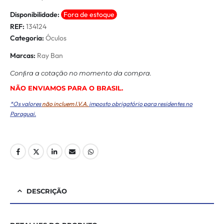
Disponibilidade:
Fora de estoque
REF:
134124
Categoria:
Óculos
Marcas:
Ray Ban
Conﬁra a cotação no momento da compra.
NÃO ENVIAMOS PARA O BRASIL.
*Os valores
não incluem I.V.A.
imposto obrigatório para residentes no
Paraguai.
DESCRIÇÃO