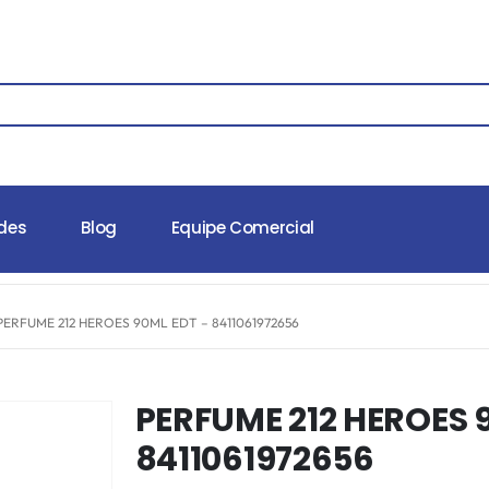
des
Blog
Equipe Comercial
PERFUME 212 HEROES 90ML EDT – 8411061972656
PERFUME 212 HEROES 
8411061972656