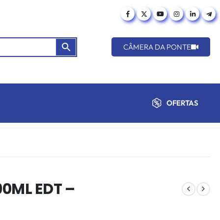
CÂMERA DA PONTE
OFERTAS
90ML EDT –