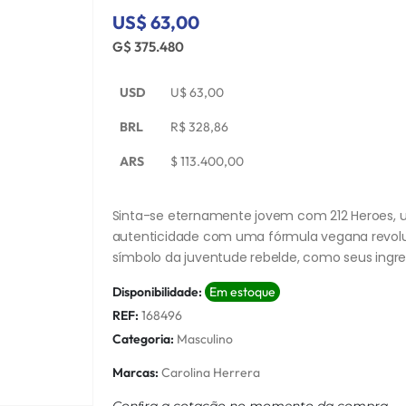
US$ 63,00
G$ 375.480
USD
U$
63,00
BRL
R$
328,86
ARS
$
113.400,00
Sinta-se eternamente jovem com 212 Heroes, u
autenticidade com uma fórmula vegana revolu
símbolo da juventude rebelde, como seus ingr
Disponibilidade:
Em estoque
REF:
168496
Categoria:
Masculino
Marcas:
Carolina Herrera
Conﬁra a cotação no momento da compra.